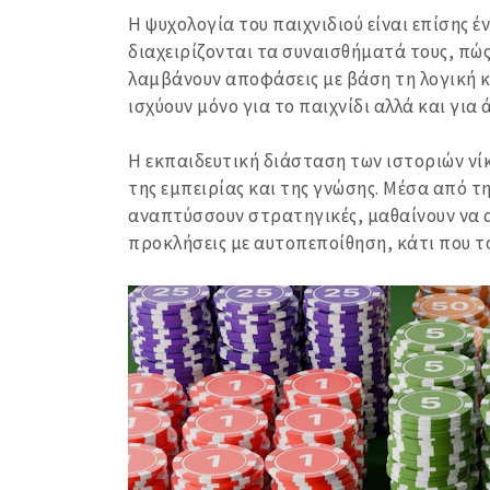
Η ψυχολογία του παιχνιδιού είναι επίσης έ
διαχειρίζονται τα συναισθήματά τους, πώς
λαμβάνουν αποφάσεις με βάση τη λογική κα
ισχύουν μόνο για το παιχνίδι αλλά και για 
Η εκπαιδευτική διάσταση των ιστοριών νί
της εμπειρίας και της γνώσης. Μέσα από τ
αναπτύσσουν στρατηγικές, μαθαίνουν να αν
προκλήσεις με αυτοπεποίθηση, κάτι που του