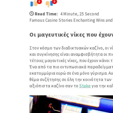
0
0
Read Time:
4 Minute, 25 Second
Famous Casino Stories Enchanting Wins and
Οι μαγευτικές νίκες που έχου
Στον κόσμο των διαδικτυακών καζίνο, οι 
και συγκίνησης είναι αναμφισβήτητα οι πι
τέτοιες μαγευτικές νίκες, που έχουν κάνει 
Ένα από τα πιο εντυπωσιακά παραδείγματα
εκατομμύρια ευρώ σε ένα μόνο γύρισμα. Αυτ
θέμα συζήτησης σε όλη την κοινότητα των 
αξιόπιστα καζίνο σαν το
Stake
για την κα