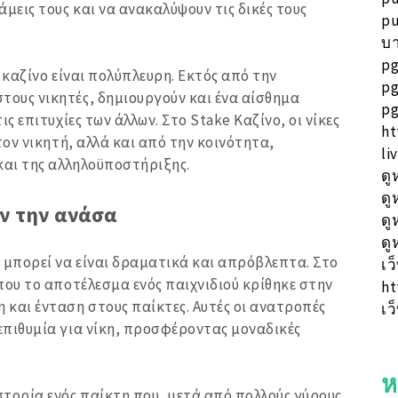
μεις τους και να ανακαλύψουν τις δικές τους
pu
บา
pg
 καζίνο είναι πολύπλευρη. Εκτός από την
pg
ους νικητές, δημιουργούν και ένα αίσθημα
pg
ς επιτυχίες των άλλων. Στο Stake Καζίνο, οι νίκες
ht
τον νικητή, αλλά και από την κοινότητα,
li
και της αλληλοϋποστήριξης.
ดู
ดู
ν την ανάσα
ดู
ดู
ς μπορεί να είναι δραματικά και απρόβλεπτα. Στο
เว
που το αποτέλεσμα ενός παιχνιδιού κρίθηκε στην
ht
 και ένταση στους παίκτες. Αυτές οι ανατροπές
เว
επιθυμία για νίκη, προσφέροντας μοναδικές
ห
στορία ενός παίκτη που, μετά από πολλούς γύρους