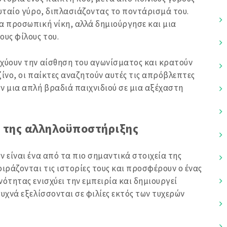
ευταίο γύρο, διπλασιάζοντας το ποντάρισμά του.
ια προσωπική νίκη, αλλά δημιούργησε και μια
ους φίλους του.
σχύουν την αίσθηση του αγωνίσματος και κρατούν
ζίνο, οι παίκτες αναζητούν αυτές τις απρόβλεπτες
ν μια απλή βραδιά παιχνιδιού σε μια αξέχαστη
ι της αλληλοϋποστήριξης
ν είναι ένα από τα πιο σημαντικά στοιχεία της
οιράζονται τις ιστορίες τους και προσφέρουν ο ένας
νότητας ενισχύει την εμπειρία και δημιουργεί
συχνά εξελίσσονται σε φιλίες εκτός των τυχερών