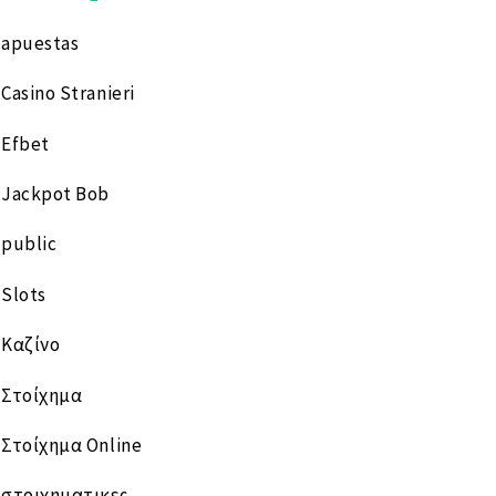
apuestas
Casino Stranieri
Efbet
Jackpot Bob
public
Slots
Καζίνο
Στοίχημα
Στοίχημα Online
στοιχηματικες