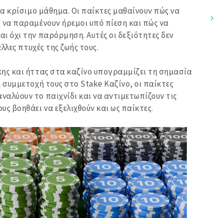
να κρίσιμο μάθημα. Οι παίκτες μαθαίνουν πώς να
 να παραμένουν ήρεμοι υπό πίεση και πώς να
ι όχι την παρόρμηση. Αυτές οι δεξιότητες δεν
άλλες πτυχές της ζωής τους.
κης και ήττας στα καζίνο υπογραμμίζει τη σημασία
η συμμετοχή τους στο Stake Καζίνο, οι παίκτες
αλύουν το παιχνίδι και να αντιμετωπίζουν τις
ς βοηθάει να εξελιχθούν και ως παίκτες.