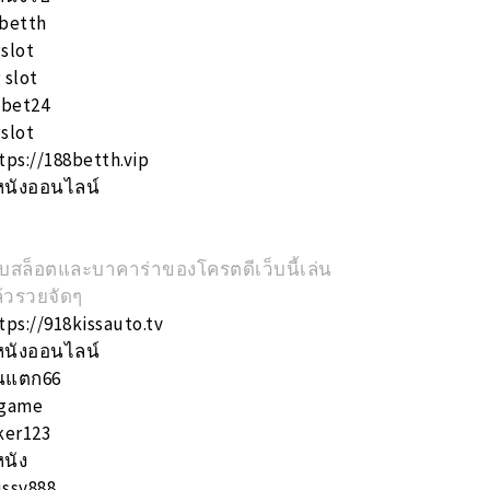
betth
slot
 slot
lbet24
slot
tps://188betth.vip
หนังออนไลน์
็บสล็อตและบาคาร่าของโครตดีเว็บนี้เล่น
้วรวยจัดๆ
tps://918kissauto.tv
หนังออนไลน์
่นแตก66
agame
ker123
หนัง
ssy888