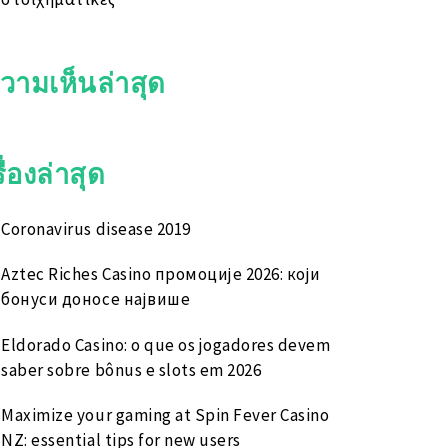
วามเห็นล่าสุด
รื่องล่าสุด
Coronavirus disease 2019
Aztec Riches Casino промоције 2026: који
бонуси доносе највише
Eldorado Casino: o que os jogadores devem
saber sobre bônus e slots em 2026
Maximize your gaming at Spin Fever Casino
NZ: essential tips for new users