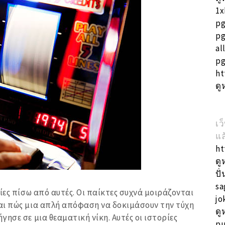
1x
pg
pg
al
pg
ht
ดู
เว
แล
ht
ดู
ปั
s
ρίες πίσω από αυτές. Οι παίκτες συχνά μοιράζονται
jo
και πώς μια απλή απόφαση να δοκιμάσουν την τύχη
ดู
γησε σε μια θεαματική νίκη. Αυτές οι ιστορίες
pu