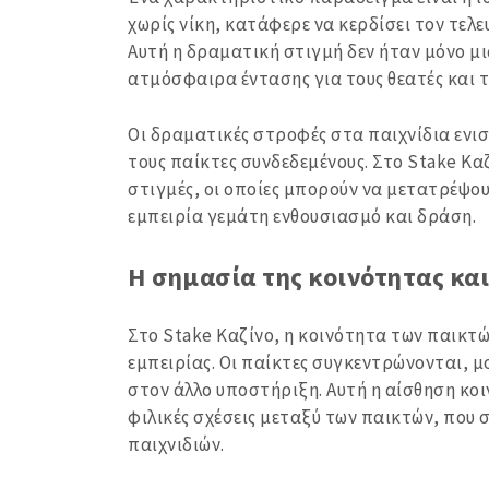
χωρίς νίκη, κατάφερε να κερδίσει τον τελ
Αυτή η δραματική στιγμή δεν ήταν μόνο μ
ατμόσφαιρα έντασης για τους θεατές και τ
Οι δραματικές στροφές στα παιχνίδια ενι
τους παίκτες συνδεδεμένους. Στο Stake Κα
στιγμές, οι οποίες μπορούν να μετατρέψου
εμπειρία γεμάτη ενθουσιασμό και δράση.
Η σημασία της κοινότητας κα
Στο Stake Καζίνο, η κοινότητα των παικτώ
εμπειρίας. Οι παίκτες συγκεντρώνονται, μ
στον άλλο υποστήριξη. Αυτή η αίσθηση κοι
φιλικές σχέσεις μεταξύ των παικτών, που 
παιχνιδιών.