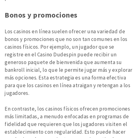
Bonos y promociones
Los casinos en línea suelen ofrecer una variedad de
bonos y promociones que no son tan comunes en los
casinos físicos. Por ejemplo, un jugador que se
registre en el Casino Dudespin puede recibir un
generoso paquete de bienvenida que aumenta su
bankroll inicial, lo que le permite jugar más y explorar
más opciones. Esta estrategia es una forma efectiva
para que los casinos en línea atraigan y retengan a los
jugadores.
En contraste, los casinos físicos ofrecen promociones
más limitadas, a menudo enfocadas en programas de
fidelidad que requieren que los jugadores visiten el
establecimiento con regularidad. Esto puede hacer