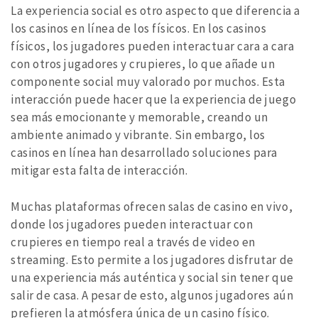
La experiencia social es otro aspecto que diferencia a
los casinos en línea de los físicos. En los casinos
físicos, los jugadores pueden interactuar cara a cara
con otros jugadores y crupieres, lo que añade un
componente social muy valorado por muchos. Esta
interacción puede hacer que la experiencia de juego
sea más emocionante y memorable, creando un
ambiente animado y vibrante. Sin embargo, los
casinos en línea han desarrollado soluciones para
mitigar esta falta de interacción.
Muchas plataformas ofrecen salas de casino en vivo,
donde los jugadores pueden interactuar con
crupieres en tiempo real a través de video en
streaming. Esto permite a los jugadores disfrutar de
una experiencia más auténtica y social sin tener que
salir de casa. A pesar de esto, algunos jugadores aún
prefieren la atmósfera única de un casino físico.