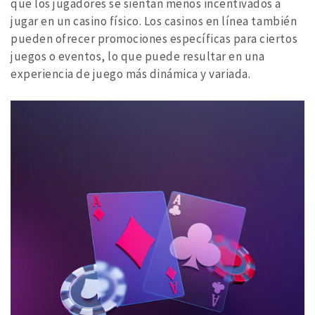
que los jugadores se sientan menos incentivados a
jugar en un casino físico. Los casinos en línea también
pueden ofrecer promociones específicas para ciertos
juegos o eventos, lo que puede resultar en una
experiencia de juego más dinámica y variada.