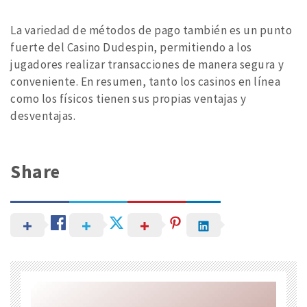
La variedad de métodos de pago también es un punto
fuerte del Casino Dudespin, permitiendo a los
jugadores realizar transacciones de manera segura y
conveniente. En resumen, tanto los casinos en línea
como los físicos tienen sus propias ventajas y
desventajas.
Share