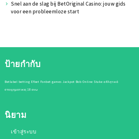
Snel aan de slag bij BetOriginal Casino: jouw gids
voor een probleemloze start
ป้ายกำกับ
Betlabel
betting
Efbet
Fonbet
games
Jackpot Bob
Online
Stake
αθλητικά
στοιχηματικες 18 ανω
นิยาม
เข้าสู่ระบบ