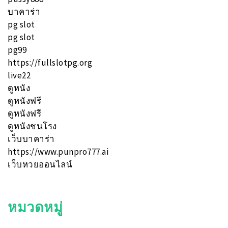
บาคาร่า
pg slot
pg slot
pg99
https://fullslotpg.org
live22
ดูหนัง
ดูหนังฟรี
ดูหนังฟรี
ดูหนังชนโรง
เว็บบาคาร่า
https://www.punpro777.ai
เว็บหวยออนไลน์
หมวดหมู่