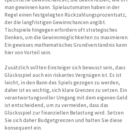
man gewinnen kann. Spielautomaten haben in der
Regel einen festgelegten Rückzahlungsprozentsatz,
der die langfristigen Gewinnchancen angibt.
Tischspiele hingegen erfordern oft strategisches
Denken, um die Gewinnmöglichkeiten zu maximieren.
Ein gewisses mathematisches Grundverständnis kann
hier von Vorteil sein.
Zusätzlich sollten Einsteiger sich bewusst sein, dass
Glücksspiel auch ein riskantes Vergnügen ist. Es ist
leicht, in den Bann des Spiels gezogen zu werden,
daher ist es wichtig, sich klare Grenzen zu setzen. Ein
verantwortungsvoller Umgang mit dem eigenen Geld
ist entscheidend, um zu vermeiden, dass das
Glücksspiel zur finanziellen Belastung wird. Setzen
Sie sich daher Budgetgrenzen und halten Sie diese
konsequent ein.