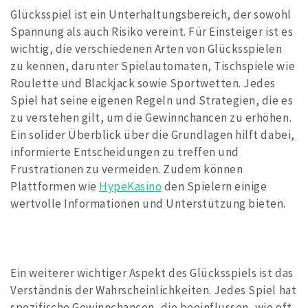
Glücksspiel ist ein Unterhaltungsbereich, der sowohl
Spannung als auch Risiko vereint. Für Einsteiger ist es
wichtig, die verschiedenen Arten von Glücksspielen
zu kennen, darunter Spielautomaten, Tischspiele wie
Roulette und Blackjack sowie Sportwetten. Jedes
Spiel hat seine eigenen Regeln und Strategien, die es
zu verstehen gilt, um die Gewinnchancen zu erhöhen.
Ein solider Überblick über die Grundlagen hilft dabei,
informierte Entscheidungen zu treffen und
Frustrationen zu vermeiden. Zudem können
Plattformen wie
HypeKasino
den Spielern einige
wertvolle Informationen und Unterstützung bieten.
Ein weiterer wichtiger Aspekt des Glücksspiels ist das
Verständnis der Wahrscheinlichkeiten. Jedes Spiel hat
spezifische Gewinnchancen, die beeinflussen, wie oft