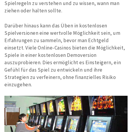
Spielregeln zu verstehen und zu wissen, wann man
ziehen oder halten sollte.
Darüber hinaus kann das Üben in kostenlosen
Spielversionen eine wertvolle Möglichkeit sein, um
Erfahrungen zu sammeln, bevor man Echtgeld
einsetzt. Viele Online-Casinos bieten die Möglichkeit,
Spiele in einer kostenlosen Demoversion
auszuprobieren. Dies ermöglicht es Einsteigern, ein
Gefühl für das Spiel zu entwickeln und ihre
Strategien zu verfeinern, ohne finanzielles Risiko
einzugehen.