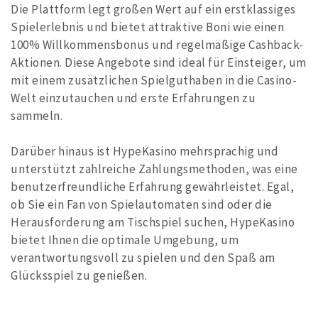
Die Plattform legt großen Wert auf ein erstklassiges
Spielerlebnis und bietet attraktive Boni wie einen
100% Willkommensbonus und regelmäßige Cashback-
Aktionen. Diese Angebote sind ideal für Einsteiger, um
mit einem zusätzlichen Spielguthaben in die Casino-
Welt einzutauchen und erste Erfahrungen zu
sammeln.
Darüber hinaus ist HypeKasino mehrsprachig und
unterstützt zahlreiche Zahlungsmethoden, was eine
benutzerfreundliche Erfahrung gewährleistet. Egal,
ob Sie ein Fan von Spielautomaten sind oder die
Herausforderung am Tischspiel suchen, HypeKasino
bietet Ihnen die optimale Umgebung, um
verantwortungsvoll zu spielen und den Spaß am
Glücksspiel zu genießen.