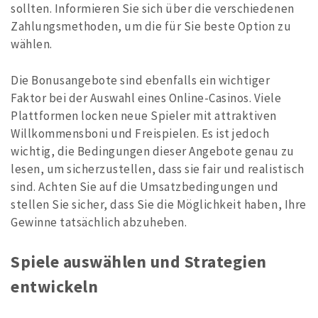
sollten. Informieren Sie sich über die verschiedenen
Zahlungsmethoden, um die für Sie beste Option zu
wählen.
Die Bonusangebote sind ebenfalls ein wichtiger
Faktor bei der Auswahl eines Online-Casinos. Viele
Plattformen locken neue Spieler mit attraktiven
Willkommensboni und Freispielen. Es ist jedoch
wichtig, die Bedingungen dieser Angebote genau zu
lesen, um sicherzustellen, dass sie fair und realistisch
sind. Achten Sie auf die Umsatzbedingungen und
stellen Sie sicher, dass Sie die Möglichkeit haben, Ihre
Gewinne tatsächlich abzuheben.
Spiele auswählen und Strategien
entwickeln