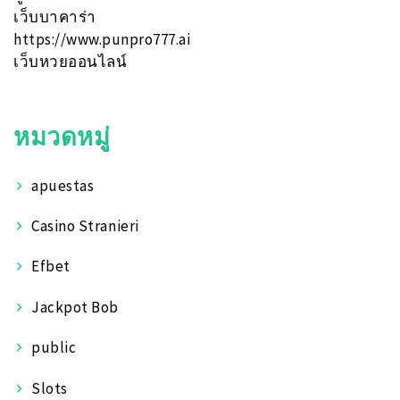
เว็บบาคาร่า
https://www.punpro777.ai
เว็บหวยออนไลน์
หมวดหมู่
apuestas
Casino Stranieri
Efbet
Jackpot Bob
public
Slots