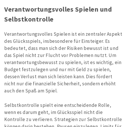
Verantwortungsvolles Spielen und
Selbstkontrolle
Verantwortungsvolles Spielen ist ein zentraler Aspekt
des Glücksspiels, insbesondere für Einsteiger. Es
bedeutet, dass man sich der Risiken bewusst ist und
das Spiel nicht zur Flucht vor Problemen nutzt. Um
verantwortungsbewusst zu spielen, ist es wichtig, ein
Budget festzulegen und nur mit Geld zu spielen,
dessen Verlust man sich leisten kann. Dies fördert
nicht nur die finanzielle Sicherheit, sondern erhöht
auch den Spaß am Spiel.
Selbstkontrolle spielt eine entscheidende Rolle,
wenn es darum geht, im Glücksspiel nicht die
Kontrolle zu verlieren. Strategien zur Selbstkontrolle
können darin bestehen, Pausen einzulegen, Limits für