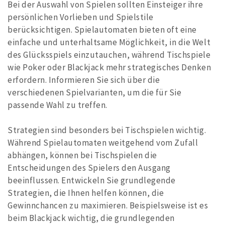
Bei der Auswahl von Spielen sollten Einsteiger ihre
persönlichen Vorlieben und Spielstile
berücksichtigen. Spielautomaten bieten oft eine
einfache und unterhaltsame Möglichkeit, in die Welt
des Glücksspiels einzutauchen, während Tischspiele
wie Poker oder Blackjack mehr strategisches Denken
erfordern. Informieren Sie sich über die
verschiedenen Spielvarianten, um die für Sie
passende Wahl zu treffen.
Strategien sind besonders bei Tischspielen wichtig.
Während Spielautomaten weitgehend vom Zufall
abhängen, können bei Tischspielen die
Entscheidungen des Spielers den Ausgang
beeinflussen. Entwickeln Sie grundlegende
Strategien, die Ihnen helfen können, die
Gewinnchancen zu maximieren. Beispielsweise ist es
beim Blackjack wichtig, die grundlegenden