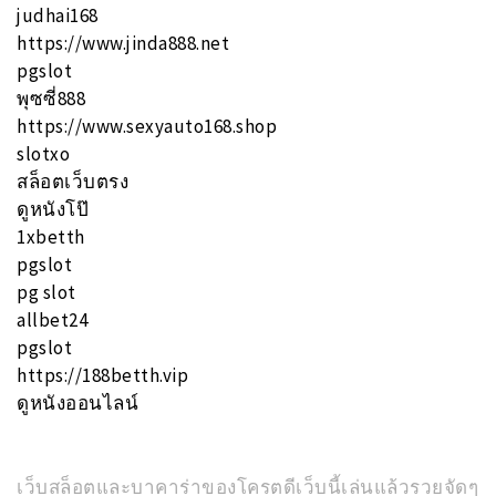
judhai168
https://www.jinda888.net
pgslot
พุซซี่888
https://www.sexyauto168.shop
slotxo
สล็อตเว็บตรง
ดูหนังโป๊
1xbetth
pgslot
pg slot
allbet24
pgslot
https://188betth.vip
ดูหนังออนไลน์
เว็บสล็อตและบาคาร่าของโครตดีเว็บนี้เล่นแล้วรวยจัดๆ