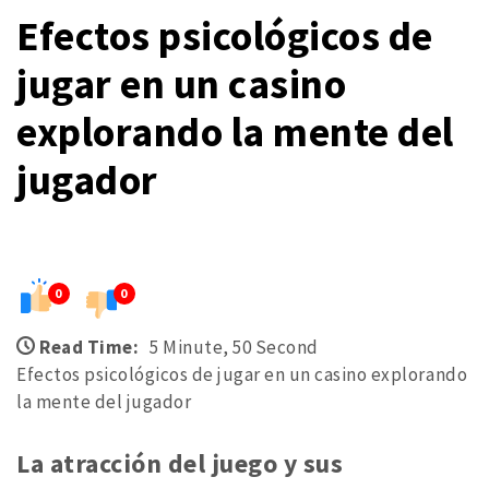
Efectos psicológicos de
jugar en un casino
explorando la mente del
jugador
0
0
Read Time:
5 Minute, 50 Second
Efectos psicológicos de jugar en un casino explorando
la mente del jugador
La atracción del juego y sus