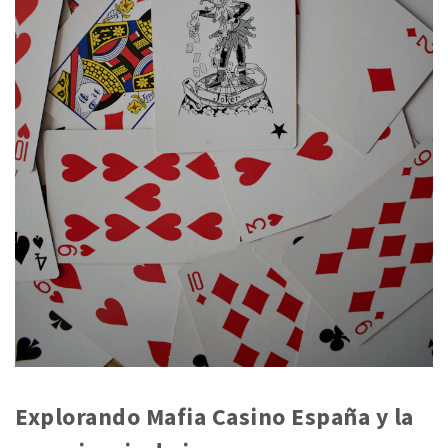
Explorando Mafia Casino España y la