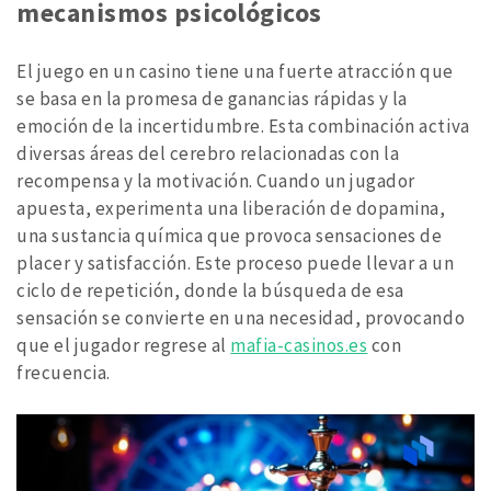
mecanismos psicológicos
El juego en un casino tiene una fuerte atracción que
se basa en la promesa de ganancias rápidas y la
emoción de la incertidumbre. Esta combinación activa
diversas áreas del cerebro relacionadas con la
recompensa y la motivación. Cuando un jugador
apuesta, experimenta una liberación de dopamina,
una sustancia química que provoca sensaciones de
placer y satisfacción. Este proceso puede llevar a un
ciclo de repetición, donde la búsqueda de esa
sensación se convierte en una necesidad, provocando
que el jugador regrese al
mafia-casinos.es
con
frecuencia.