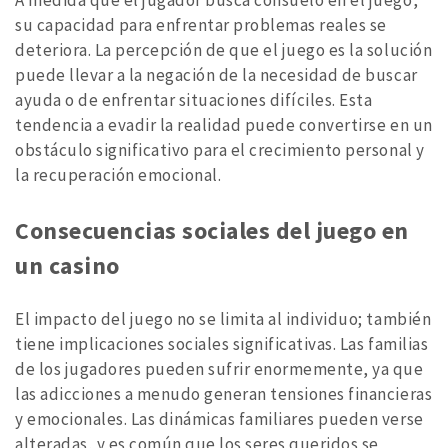
su capacidad para enfrentar problemas reales se
deteriora. La percepción de que el juego es la solución
puede llevar a la negación de la necesidad de buscar
ayuda o de enfrentar situaciones difíciles. Esta
tendencia a evadir la realidad puede convertirse en un
obstáculo significativo para el crecimiento personal y
la recuperación emocional.
Consecuencias sociales del juego en
un casino
El impacto del juego no se limita al individuo; también
tiene implicaciones sociales significativas. Las familias
de los jugadores pueden sufrir enormemente, ya que
las adicciones a menudo generan tensiones financieras
y emocionales. Las dinámicas familiares pueden verse
alteradas, y es común que los seres queridos se