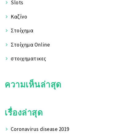
Slots
Καζίνο
Στοίχημα
Στοίχημα Online
στοιχηματικες
ความเห็นล่าสุด
เรื่องล่าสุด
Coronavirus disease 2019