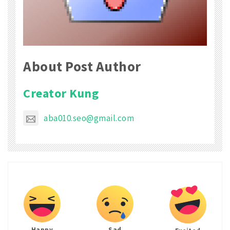
About Post Author
Creator Kung
aba010.seo@gmail.com
Happy
Sad