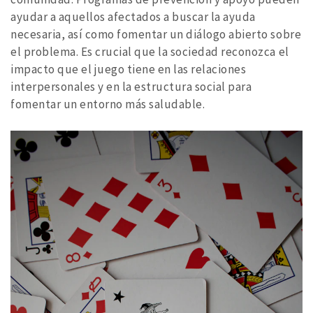
ayudar a aquellos afectados a buscar la ayuda
necesaria, así como fomentar un diálogo abierto sobre
el problema. Es crucial que la sociedad reconozca el
impacto que el juego tiene en las relaciones
interpersonales y en la estructura social para
fomentar un entorno más saludable.