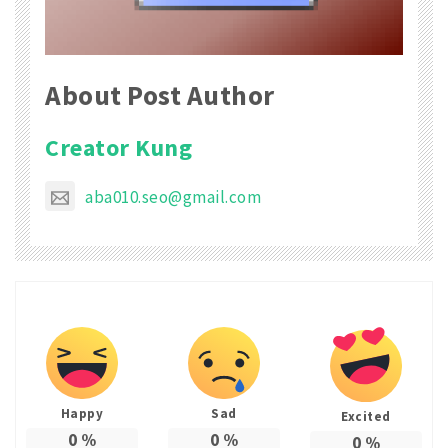
About Post Author
Creator Kung
aba010.seo@gmail.com
Happy
Sad
Excited
0
%
0
%
0
%