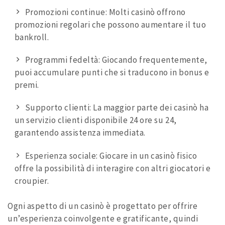
Promozioni continue: Molti casinò offrono
promozioni regolari che possono aumentare il tuo
bankroll.
Programmi fedeltà: Giocando frequentemente,
puoi accumulare punti che si traducono in bonus e
premi.
Supporto clienti: La maggior parte dei casinò ha
un servizio clienti disponibile 24 ore su 24,
garantendo assistenza immediata.
Esperienza sociale: Giocare in un casinò fisico
offre la possibilità di interagire con altri giocatori e
croupier.
Ogni aspetto di un casinò è progettato per offrire
un’esperienza coinvolgente e gratificante, quindi