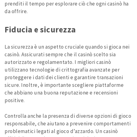
prenditi il tempo per esplorare ciò che ogni casinò ha
da offrire.
Fiducia e sicurezza
La sicurezza è un aspetto cruciale quando si gioca nei
casinò. Assicurati sempre che il casinò scelto sia
autorizzato e regolamentato. I migliori casinò
utilizzano tecnologie di crittografia avanzate per
proteggere i dati dei clienti e garantire transazioni
sicure. Inoltre, è importante scegliere piattaforme
che abbiano una buona reputazione e recensioni
positive.
Controlla anche la presenza di diverse opzioni di gioco
responsabile, che aiutano a prevenire comportamenti
problematici legati al gioco d’azzardo. Un casinò