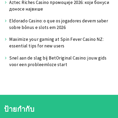
Aztec Riches Casino промоције 2026: који бонуси
доносе највише
Eldorado Casino: o que os jogadores devem saber
sobre bônus e slots em 2026
Maximize your gaming at Spin Fever Casino NZ:
essential tips for new users
Snel aan de slag bij BetOriginal Casino: jouw gids
voor een probleemloze start
ป้ายกำกับ