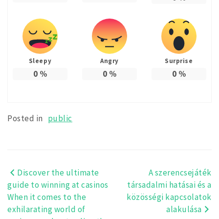
Sleepy
Angry
Surprise
0
%
0
%
0
%
Posted in
public
Discover the ultimate
A szerencsejáték
แนะแนว
guide to winning at casinos
társadalmi hatásai és a
เรื่อง
When it comes to the
közösségi kapcsolatok
exhilarating world of
alakulása