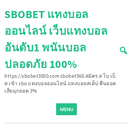
Skip
SBOBET แทงบอล
to
content
ออนไลน์ เว็บแทงบอล
อันดับ1 พนันบอล
ปลอดภัย 100%
https://sbobet3650.com sbobet560 สมัคร ส โบ เบ็
ต เข้า sbo แทงบอลออนไลน์ แทงบอลสเต็ป คืนยอด
เสียมุกยอด 3%
Search
MENU
for: