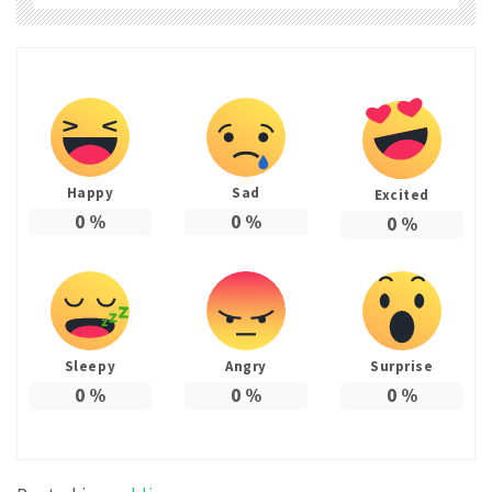
Happy
Sad
Excited
0
%
0
%
0
%
Sleepy
Angry
Surprise
0
%
0
%
0
%