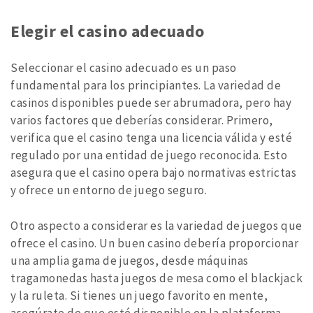
Elegir el casino adecuado
Seleccionar el casino adecuado es un paso
fundamental para los principiantes. La variedad de
casinos disponibles puede ser abrumadora, pero hay
varios factores que deberías considerar. Primero,
verifica que el casino tenga una licencia válida y esté
regulado por una entidad de juego reconocida. Esto
asegura que el casino opera bajo normativas estrictas
y ofrece un entorno de juego seguro.
Otro aspecto a considerar es la variedad de juegos que
ofrece el casino. Un buen casino debería proporcionar
una amplia gama de juegos, desde máquinas
tragamonedas hasta juegos de mesa como el blackjack
y la ruleta. Si tienes un juego favorito en mente,
asegúrate de que esté disponible en la plataforma