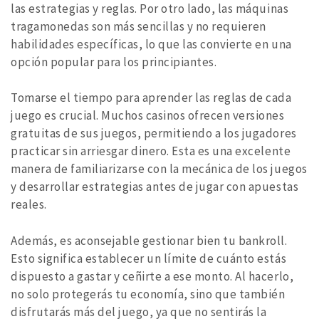
las estrategias y reglas. Por otro lado, las máquinas
tragamonedas son más sencillas y no requieren
habilidades específicas, lo que las convierte en una
opción popular para los principiantes.
Tomarse el tiempo para aprender las reglas de cada
juego es crucial. Muchos casinos ofrecen versiones
gratuitas de sus juegos, permitiendo a los jugadores
practicar sin arriesgar dinero. Esta es una excelente
manera de familiarizarse con la mecánica de los juegos
y desarrollar estrategias antes de jugar con apuestas
reales.
Además, es aconsejable gestionar bien tu bankroll.
Esto significa establecer un límite de cuánto estás
dispuesto a gastar y ceñirte a ese monto. Al hacerlo,
no solo protegerás tu economía, sino que también
disfrutarás más del juego, ya que no sentirás la