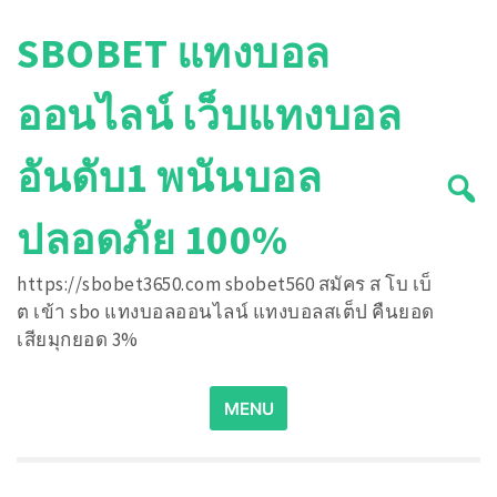
Skip
SBOBET แทงบอล
to
content
ออนไลน์ เว็บแทงบอล
อันดับ1 พนันบอล
ปลอดภัย 100%
https://sbobet3650.com sbobet560 สมัคร ส โบ เบ็
ต เข้า sbo แทงบอลออนไลน์ แทงบอลสเต็ป คืนยอด
เสียมุกยอด 3%
Search
MENU
for: