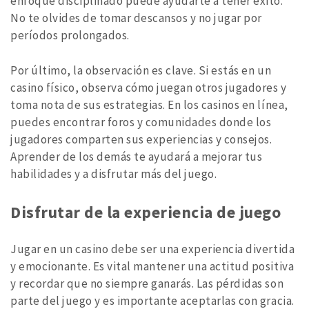
enfoque disciplinado puede ayudarte a tener éxito.
No te olvides de tomar descansos y no jugar por
períodos prolongados.
Por último, la observación es clave. Si estás en un
casino físico, observa cómo juegan otros jugadores y
toma nota de sus estrategias. En los casinos en línea,
puedes encontrar foros y comunidades donde los
jugadores comparten sus experiencias y consejos.
Aprender de los demás te ayudará a mejorar tus
habilidades y a disfrutar más del juego.
Disfrutar de la experiencia de juego
Jugar en un casino debe ser una experiencia divertida
y emocionante. Es vital mantener una actitud positiva
y recordar que no siempre ganarás. Las pérdidas son
parte del juego y es importante aceptarlas con gracia.