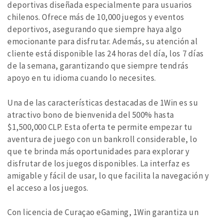
deportivas diseñada especialmente para usuarios
chilenos. Ofrece más de 10,000 juegos y eventos
deportivos, asegurando que siempre haya algo
emocionante para disfrutar. Además, su atención al
cliente está disponible las 24 horas del día, los 7 días
de la semana, garantizando que siempre tendrás
apoyo en tu idioma cuando lo necesites.
Una de las características destacadas de 1Win es su
atractivo bono de bienvenida del 500% hasta
$1,500,000 CLP. Esta oferta te permite empezar tu
aventura de juego con un bankroll considerable, lo
que te brinda más oportunidades para explorar y
disfrutar de los juegos disponibles. La interfaz es
amigable y fácil de usar, lo que facilita la navegación y
el acceso a los juegos.
Con licencia de Curaçao eGaming, 1Win garantiza un