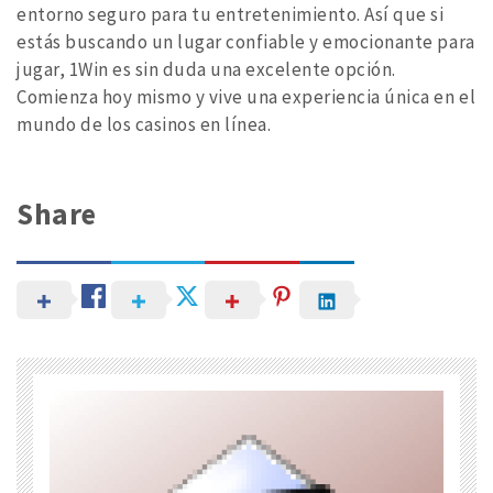
entorno seguro para tu entretenimiento. Así que si
estás buscando un lugar confiable y emocionante para
jugar, 1Win es sin duda una excelente opción.
Comienza hoy mismo y vive una experiencia única en el
mundo de los casinos en línea.
Share