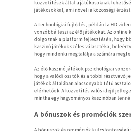
közvetítések által a játékosoknak lehetősé
játékosokkal, ami növeli a közösségi érzést
A technológiai fejlődés, például a HD vide
vonzóbbá teszi az élő játékokat. Az online
dolgoznak a platform fejlesztésén, hogy bi
kaszinó játékok széles választéka, beleértv
hogy mindenki megtalálja a számára megfel
Az élő kaszinó játékok pszichológiai vonzer
hogy a valódi osztók és a többi résztvevő je
játékok általában alacsonyabb tétű asztalo
elérhetőek. A közvetítés valós idejű jelle
mintha egy hagyományos kaszinóban lennéne
A bónuszok és promóciók sze
A bónuszok és promóciók kulcsfontosságú s