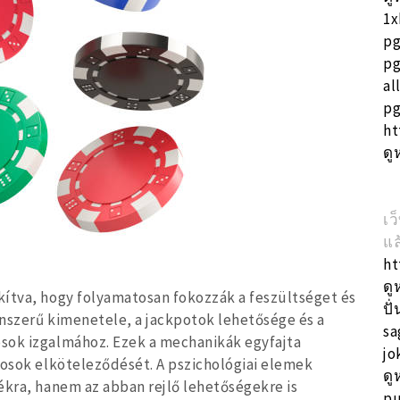
1x
pg
pg
al
pg
ht
ดู
เว
แล
ht
ดู
kítva, hogy folyamatosan fokozzák a feszültséget és
ปั
enszerű kimenetele, a jackpotok lehetősége és a
s
sok izgalmához. Ezek a mechanikák egyfajta
jo
kosok elköteleződését. A pszichológiai elemek
ดู
ékra, hanem az abban rejlő lehetőségekre is
pu