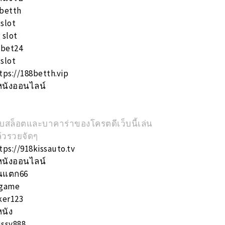
betth
slot
 slot
lbet24
slot
tps://188betth.vip
หนังออนไลน์
็บสล็อตและบาคาร่าของโครตดีเว็บนี้เล่น
้วรวยจัดๆ
tps://918kissauto.tv
หนังออนไลน์
่นแตก66
agame
ker123
หนัง
ssy888