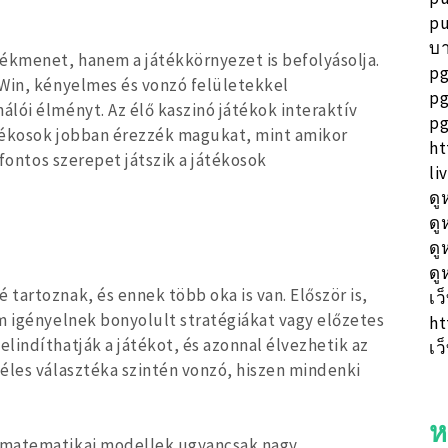
pu
บา
tékmenet, hanem a játékkörnyezet is befolyásolja.
pg
rWin, kényelmes és vonzó felületekkel
pg
lói élményt. Az élő kaszinó játékok interaktív
pg
játékosok jobban érezzék magukat, mint amikor
ht
 fontos szerepet játszik a játékosok
li
ดู
ดู
ดู
ดู
tartoznak, és ennek több oka is van. Először is,
เว
m igényelnek bonyolult stratégiákat vagy előzetes
ht
lindíthatják a játékot, és azonnal élvezhetik az
เว
éles választéka szintén vonzó, hiszen mindenki
ห
 matematikai modellek ugyancsak nagy