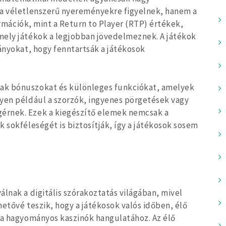
 a véletlenszerű nyereményekre figyelnek, hanem a
formációk, mint a Return to Player (RTP) értékek,
mely játékok a legjobban jövedelmeznek. A játékok
rányokat, hogy fenntartsák a játékosok
ak bónuszokat és különleges funkciókat, amelyek
lyen például a szorzók, ingyenes pörgetések vagy
érnek. Ezek a kiegészítő elemek nemcsak a
k sokféleségét is biztosítják, így a játékosok sosem
álnak a digitális szórakoztatás világában, mivel
hetővé teszik, hogy a játékosok valós időben, élő
t a hagyományos kaszinók hangulatához. Az élő