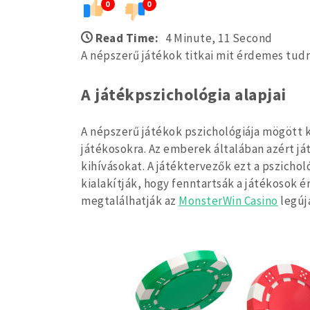
0
0
Read Time:
4 Minute, 11 Second
A népszerű játékok titkai mit érdemes tudn
A játékpszichológia alapjai
A népszerű játékok pszichológiája mögött 
játékosokra. Az emberek általában azért ját
kihívásokat. A játéktervezők ezt a pszicho
kialakítják, hogy fenntartsák a játékosok 
megtalálhatják az
MonsterWin Casino
legúj